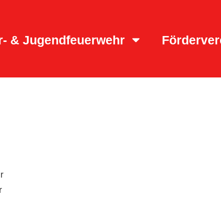
r- & Jugendfeuerwehr
Förderver
r
r