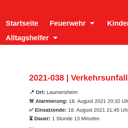
Inhalt
springen
Startseite
Feuerwehr
Kinde
Alltagshelfer
2021-038 | Verkehrsunfall
📍 Ort:
Laumersheim
🚨 Alarmierung:
18. August 2021 20:32 Uh
✅ Einsatzende:
18. August 2021 21:45 Uh
⏳ Dauer:
1 Stunde 13 Minuten