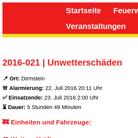
Inhalt
springen
Startseite
Feuer
Veranstaltungen
2016-021 | Unwetterschäden
📍 Ort:
Dirmstein
🚨 Alarmierung:
22. Juli 2016 20:11 Uhr
✅ Einsatzende:
23. Juli 2016 2:00 Uhr
⏳ Dauer:
5 Stunden 49 Minuten
🚒 Einheiten und Fahrzeuge: