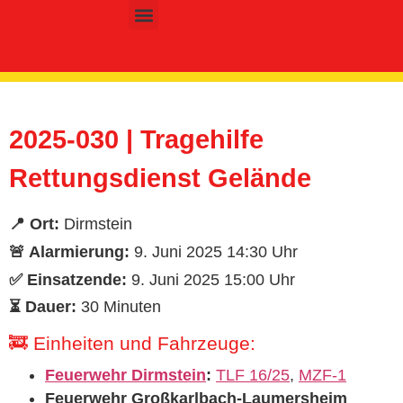
Inhalt
springen
Kinder- & Jugendfeuerwehr
2025-030 | Tragehilfe
Rettungsdienst Gelände
📍 Ort:
Dirmstein
🚨 Alarmierung:
9. Juni 2025 14:30 Uhr
✅ Einsatzende:
9. Juni 2025 15:00 Uhr
⏳ Dauer:
30 Minuten
🚒 Einheiten und Fahrzeuge:
Feuerwehr Dirmstein
:
TLF 16/25
,
MZF-1
Feuerwehr Großkarlbach-Laumersheim