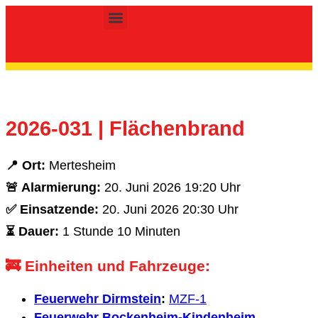
Inhalt
springen
Kinder- & Jugendfeuerwehr
2026-031 | Flächenbrand
📍 Ort:
Mertesheim
🚨 Alarmierung:
20. Juni 2026 19:20 Uhr
✅ Einsatzende:
20. Juni 2026 20:30 Uhr
⏳ Dauer:
1 Stunde 10 Minuten
🚒 Einheiten und Fahrzeuge:
Feuerwehr Dirmstein
:
MZF-1
Feuerwehr Bockenheim-Kindenheim