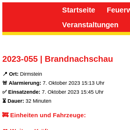
Inhalt
springen
Startseite
Feuer
Veranstaltungen
2023-055 | Brandnachschau
📍 Ort:
Dirmstein
🚨 Alarmierung:
7. Oktober 2023 15:13 Uhr
✅ Einsatzende:
7. Oktober 2023 15:45 Uhr
⏳ Dauer:
32 Minuten
🚒 Einheiten und Fahrzeuge: