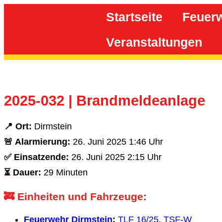
Inhalt
springen
Startseite
Feuer
Veranstaltungen
2025-032 | Brandmeldeanlage
📍 Ort:
Dirmstein
🚨 Alarmierung:
26. Juni 2025 1:46 Uhr
✅ Einsatzende:
26. Juni 2025 2:15 Uhr
⏳ Dauer:
29 Minuten
🚒 Einheiten und Fahrzeuge:
Feuerwehr Dirmstein
:
TLF 16/25
,
TSF-W